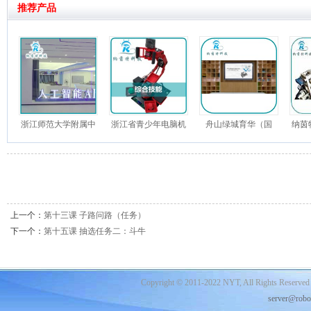
推荐产品
浙江师范大学附属中
浙江省青少年电脑机
舟山绿城育华（国
纳茵
学信息技术学科教室
器人竞赛 综合技能机
际）学校-AI未来中心
器
上一个：
第十三课 子路问路（任务）
下一个：
第十五课 抽选任务二：斗牛
Copyright © 2011-2022 NYT, All Rights Reserved
server@robo